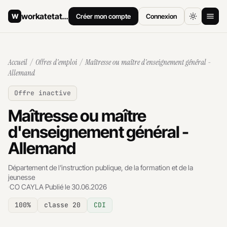
workatetat
.ch
W
Créer mon compte
Connexion
Accueil
Accueil
/
Offres d'emploi
/ Maîtresse ou maître d'enseignement général -
Offres d'emploi
Allemand
Offre inactive
Comment postuler
Maîtresse ou maître
Salaires
d'enseignement général -
Archives
Allemand
Département de l'instruction publique, de la formation et de la
jeunesse
·
CO CAYLA
·
Publié le 30.06.2026
100%
classe 20
CDI