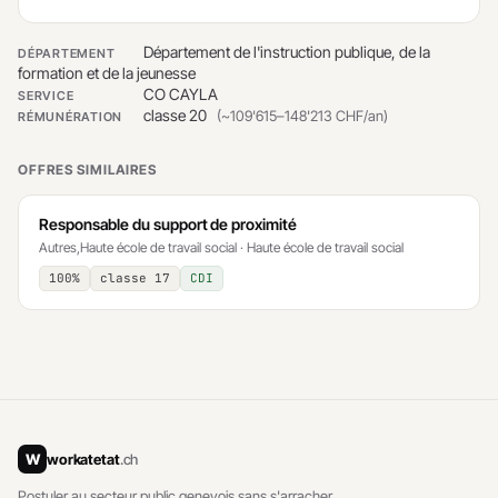
Département de l'instruction publique, de la
DÉPARTEMENT
formation et de la jeunesse
CO CAYLA
SERVICE
classe 20
(~109'615–148'213 CHF/an)
RÉMUNÉRATION
OFFRES SIMILAIRES
Responsable du support de proximité
Autres,Haute école de travail social · Haute école de travail social
100%
classe 17
CDI
W
workatetat
.ch
Postuler au secteur public genevois sans s'arracher