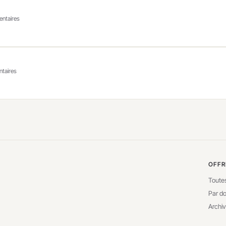
entaires
ntaires
OFFR
Toutes
Par d
Archi