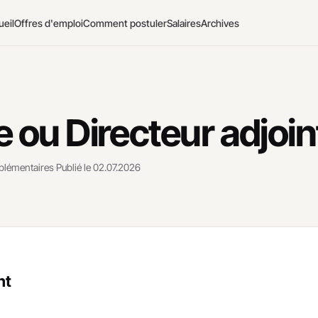
ueil
Offres d'emploi
Comment postuler
Salaires
Archives
e ou Directeur adjoin
plémentaires
·
Publié le 02.07.2026
nt