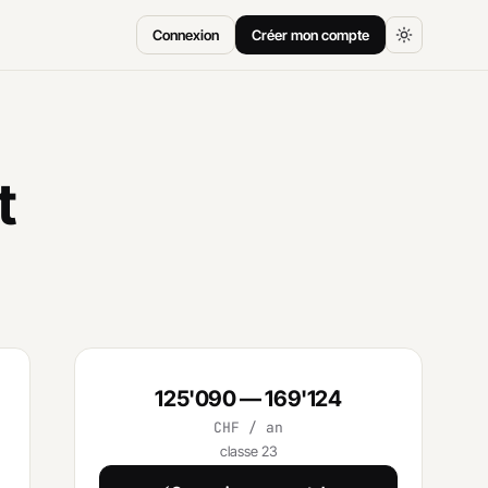
Connexion
Créer mon compte
t
125'090 — 169'124
CHF / an
classe 23