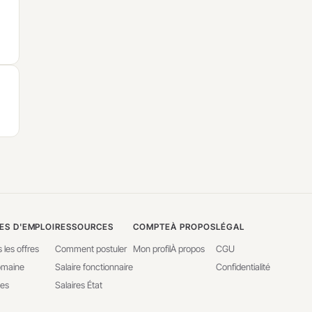
ES D'EMPLOI
RESSOURCES
COMPTE
À PROPOS
LÉGAL
 les offres
Comment postuler
Mon profil
À propos
CGU
omaine
Salaire fonctionnaire
Confidentialité
ves
Salaires État