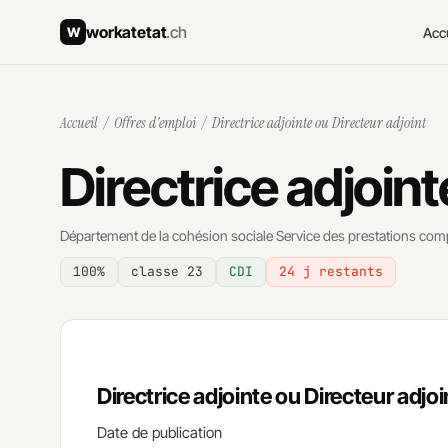
workatetat
.ch
Acc
W
Accueil
/
Offres d'emploi
/ Directrice adjointe ou Directeur adjoint
Directrice adjoint
Département de la cohésion sociale
·
Service des prestations com
100%
classe 23
CDI
24 j restants
Directrice adjointe ou Directeur adjoi
Date de publication