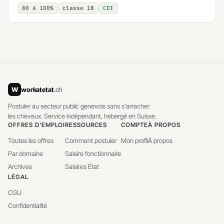
80 à 100%
classe 18
CDI
W
workatetat
.ch
Postuler au secteur public genevois sans s'arracher
les cheveux. Service indépendant, hébergé en Suisse.
OFFRES D'EMPLOI
RESSOURCES
COMPTE
À PROPOS
Toutes les offres
Comment postuler
Mon profil
À propos
Par domaine
Salaire fonctionnaire
Archives
Salaires État
LÉGAL
CGU
Confidentialité