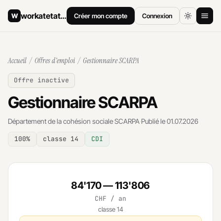
workatetat
.ch
W
Créer mon compte
Connexion
Accueil
Accueil
/
Offres d'emploi
/ Gestionnaire SCARPA
Offres d'emploi
Offre inactive
Comment postuler
Gestionnaire SCARPA
Salaires
Département de la cohésion sociale
·
SCARPA
·
Publié le 01.07.2026
Archives
100%
classe 14
CDI
84'170 — 113'806
CHF / an
classe 14