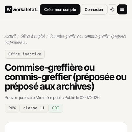
workatetat
.ch
W
Créer mon compte
Connexion
Accueil
Accueil
/
Offres d'emploi
/ Commise-greffière ou commis-greffier (préposée
Offres d'emploi
ou préposé a…
Offre inactive
Comment postuler
Commise-greffière ou
Salaires
commis-greffier (préposée ou
Archives
préposé aux archives)
Pouvoir judiciaire
·
Ministère public
·
Publié le 02.07.2026
90%
classe 11
CDI