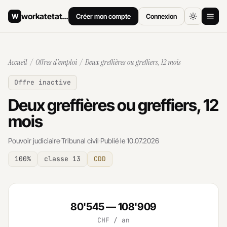
workatetat
.ch
W
Créer mon compte
Connexion
Accueil
Accueil
/
Offres d'emploi
/ Deux greffières ou greffiers, 12 mois
Offres d'emploi
Offre inactive
Comment postuler
Deux greffières ou greffiers, 12
mois
Salaires
Pouvoir judiciaire
·
Tribunal civil
·
Publié le 10.07.2026
Archives
100%
classe 13
CDD
80'545 — 108'909
CHF / an