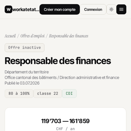
workatetat
.ch
W
Créer mon compte
Connexion
Accueil
Accueil
/
Offres d'emploi
/ Responsable des finances
Offres d'emploi
Offre inactive
Comment postuler
Responsable des finances
Salaires
Département du territoire
·
Office cantonal des bâtiments / Direction administrative et finance
·
Archives
Publié le 03.07.2026
80 à 100%
classe 22
CDI
119'703 — 161'859
CHF / an