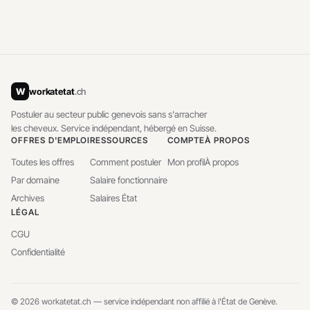
W
workatetat
.ch
Postuler au secteur public genevois sans s'arracher
les cheveux. Service indépendant, hébergé en Suisse.
OFFRES D'EMPLOI
RESSOURCES
COMPTE
À PROPOS
Toutes les offres
Comment postuler
Mon profil
À propos
Par domaine
Salaire fonctionnaire
Archives
Salaires État
LÉGAL
CGU
Confidentialité
© 2026 workatetat.ch — service indépendant non affilié à l'État de Genève.