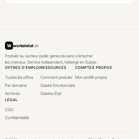
W
workatetat
.ch
Postuler au secteur public genevois sans s'arracher
les cheveux. Service indépendant, hébergé en Suisse.
OFFRES D'EMPLOI
RESSOURCES
COMPTE
À PROPOS
Toutes les offres
Comment postuler
Mon profil
À propos
Par domaine
Salaire fonctionnaire
Archives
Salaires État
LÉGAL
CGU
Confidentialité