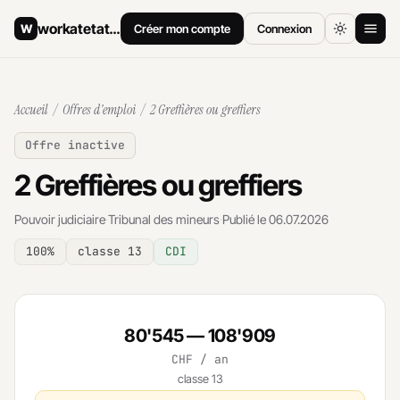
workatetat
.ch
W
Créer mon compte
Connexion
Accueil
Accueil
/
Offres d'emploi
/ 2 Greffières ou greffiers
Offres d'emploi
Offre inactive
Comment postuler
2 Greffières ou greffiers
Salaires
Pouvoir judiciaire
·
Tribunal des mineurs
·
Publié le 06.07.2026
Archives
100%
classe 13
CDI
80'545 — 108'909
CHF / an
classe 13