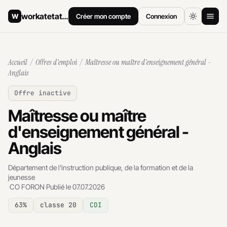
workatetat
.ch
W
Créer mon compte
Connexion
Accueil
Accueil
/
Offres d'emploi
/ Maîtresse ou maître d'enseignement général -
Offres d'emploi
Anglais
Offre inactive
Comment postuler
Maîtresse ou maître
Salaires
d'enseignement général -
Archives
Anglais
Département de l'instruction publique, de la formation et de la
jeunesse
·
CO FORON
·
Publié le 07.07.2026
63%
classe 20
CDI