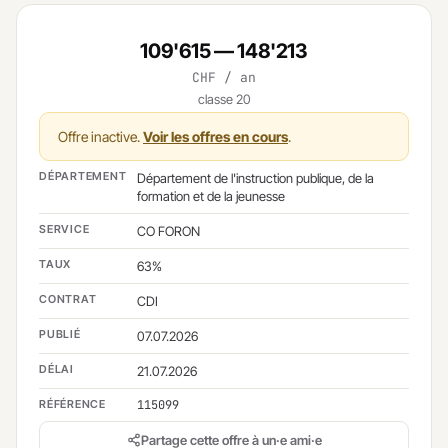
109'615 — 148'213
CHF / an
classe 20
Offre inactive.
Voir les offres en cours
.
DÉPARTEMENT
Département de l'instruction publique, de la
formation et de la jeunesse
SERVICE
CO FORON
TAUX
63%
CONTRAT
CDI
PUBLIÉ
07.07.2026
DÉLAI
21.07.2026
RÉFÉRENCE
115099
Partage cette offre à un·e ami·e