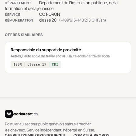
Département de l'instruction publique, de la
DÉPARTEMENT
formation et de la jeunesse
CO FORON
SERVICE
classe 20
(~109'615–148'213 CHF/an)
RÉMUNÉRATION
OFFRES SIMILAIRES
Responsable du support de proximité
Autres,Haute école de travail social · Haute école de travail social
100%
classe 17
CDI
W
workatetat
.ch
Postuler au secteur public genevois sans s'arracher
les cheveux. Service indépendant, hébergé en Suisse.
OFFRES D'EMPLOI
RESSOURCES
COMPTE
À PROPOS