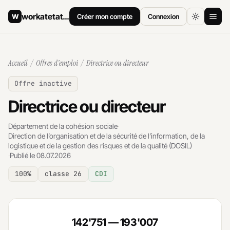
workatetat
.ch
W
Créer mon compte
Connexion
Accueil
Accueil
/
Offres d'emploi
/ Directrice ou directeur
Offres d'emploi
Offre inactive
Comment postuler
Directrice ou directeur
Salaires
Département de la cohésion sociale
·
Direction de l’organisation et de la sécurité de l’information, de la
Archives
logistique et de la gestion des risques et de la qualité (DOSIL)
·
Publié le 08.07.2026
100%
classe 26
CDI
142'751 — 193'007