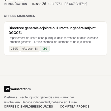
classe 26
(~142'751–193'007 CHF/an)
RÉMUNÉRATION
OFFRES SIMILAIRES
Directrice générale adjointe ou Directeur général adjoint
DGOCEJ
Département de l'instruction publique, de la formation et de la jeunesse ·
Direction générale – Office cantonal de l'enfance et de la jeunesse
100%
classe 28
CDI
W
workatetat
.ch
Postuler au secteur public genevois sans s'arracher
les cheveux. Service indépendant, hébergé en Suisse.
OFFRES D'EMPLOI
RESSOURCES
COMPTE
À PROPOS