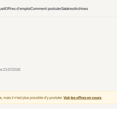
ueil
Offres d'emploi
Comment postuler
Salaires
Archives
 le 23.07.2026
, mais il n'est plus possible d'y postuler.
Voir les offres en cours
.