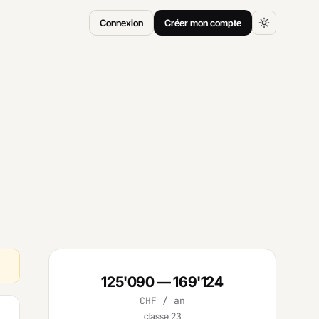
Connexion
Créer mon compte
125'090 — 169'124
CHF / an
classe 23