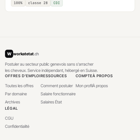
100%
classe 28
CDI
W
workatetat
.ch
Postuler au secteur public genevois sans s'arracher
les cheveux. Service indépendant, hébergé en Suisse.
OFFRES D'EMPLOI
RESSOURCES
COMPTE
À PROPOS
Toutes les offres
Comment postuler
Mon profil
À propos
Par domaine
Salaire fonctionnaire
Archives
Salaires État
LÉGAL
CGU
Confidentialité