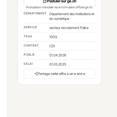
Postuler sur ge.ch
Postulation manuelle via le formulaire officiel ge.ch.
DÉPARTEMENT
Département des institutions et
du numérique
SERVICE
secteur recrutement Police
TAUX
100%
CONTRAT
CDI
PUBLIÉ
01.04.2026
DÉLAI
01.05.2035
Partage cette offre à un·e ami·e