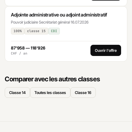
Adjointe administrative ou adjoint administratif
Pouvoir judiciaire
·
Secrétariat général
·
16.07.2026
100%
classe 15
CDI
87'958 — 118'926
Ouvrir l'offre
CHF / an
Comparer avec les autres classes
Classe 14
Toutes les classes
Classe 16