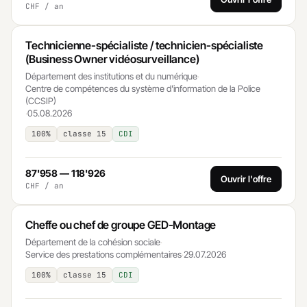
CHF / an
Technicienne-spécialiste / technicien-spécialiste
(Business Owner vidéosurveillance)
Département des institutions et du numérique
·
Centre de compétences du système d'information de la Police
(CCSIP)
·
05.08.2026
100%
classe 15
CDI
87'958 — 118'926
Ouvrir l'offre
CHF / an
Cheffe ou chef de groupe GED-Montage
Département de la cohésion sociale
·
Service des prestations complémentaires
·
29.07.2026
100%
classe 15
CDI