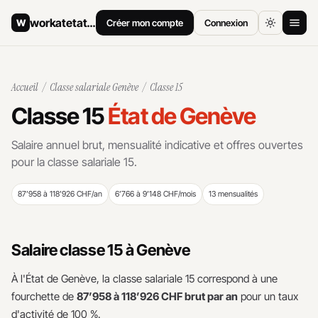
workatetat
.ch
W
Créer mon compte
Connexion
Accueil
Accueil
/
Classe salariale Genève
/ Classe 15
Offres d'emploi
Classe 15
État de Genève
Comment postuler
Salaire annuel brut, mensualité indicative et offres ouvertes
pour la classe salariale 15.
Salaires
87’958 à 118’926 CHF/an
6’766 à 9’148 CHF/mois
13 mensualités
Archives
Salaire classe 15 à Genève
À l'État de Genève, la classe salariale 15 correspond à une
fourchette de
87’958 à 118’926 CHF brut par an
pour un taux
d'activité de 100 %.