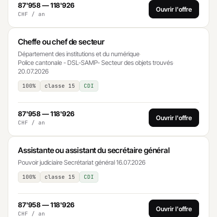
87'958 — 118'926
Ouvrir l'offre
CHF / an
Cheffe ou chef de secteur
Département des institutions et du numérique
·
Police cantonale - DSL-SAMP- Secteur des objets trouvés
·
20.07.2026
100%
classe 15
CDI
87'958 — 118'926
Ouvrir l'offre
CHF / an
Assistante ou assistant du secrétaire général
Pouvoir judiciaire
·
Secrétariat général
·
16.07.2026
100%
classe 15
CDI
87'958 — 118'926
Ouvrir l'offre
CHF / an