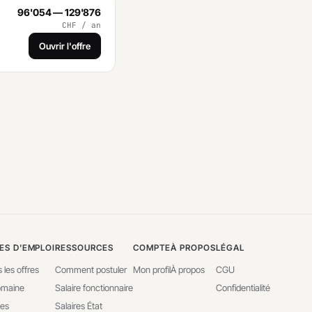
96'054 — 129'876
CHF / an
Ouvrir l'offre
ES D'EMPLOI
RESSOURCES
COMPTE
À PROPOS
LÉGAL
 les offres
Comment postuler
Mon profil
À propos
CGU
omaine
Salaire fonctionnaire
Confidentialité
ves
Salaires État