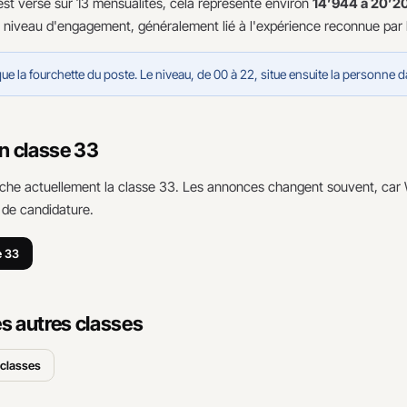
st versé sur 13 mensualités, cela représente environ
14’944 à 20’20
niveau d'engagement, généralement lié à l'expérience reconnue par 
que la fourchette du poste. Le niveau, de 00 à 22, situe ensuite la personne d
en classe 33
fiche actuellement la classe 33. Les annonces changent souvent, car 
 de candidature.
e 33
s autres classes
 classes