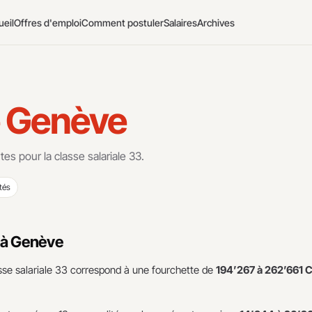
ueil
Offres d'emploi
Comment postuler
Salaires
Archives
e Genève
tes pour la classe salariale 33.
tés
3 à Genève
asse salariale 33 correspond à une fourchette de
194’267 à 262’661 C