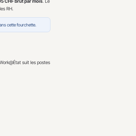
5 CHF brut par mois
. Le
les RH.
ans cette fourchette.
Work@État suit les postes