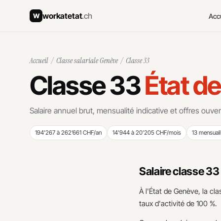
workatetat
.ch
Acc
W
Accueil
/
Classe salariale Genève
/ Classe 33
Classe 33
État d
Salaire annuel brut, mensualité indicative et offres ouver
194’267 à 262’661 CHF/an
14’944 à 20’205 CHF/mois
13 mensuali
Salaire classe 3
À l'État de Genève, la cl
taux d'activité de 100 %.