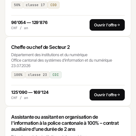
50%
classe 17
CDD
96'054 — 129'876
Ouvrir l'offre
CHF / an
Cheffe ou chef de Secteur 2
Département des institutions et du numérique
·
Office cantonal des systèmes d'information et du numérique
·
23.07.2026
100%
classe 23
CDI
125'090 — 169'124
Ouvrir l'offre
CHF / an
Assistante ou assitant en organisation de
l'information à la police cantonale à 100% – contrat
auxiliaire d’une durée de 2 ans