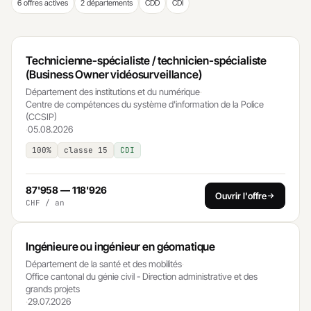
6 offres actives
2 départements
CDD
CDI
Technicienne-spécialiste / technicien-spécialiste
(Business Owner vidéosurveillance)
Département des institutions et du numérique
·
Centre de compétences du système d'information de la Police
(CCSIP)
·
05.08.2026
100%
classe 15
CDI
87'958 — 118'926
Ouvrir l'offre
CHF / an
Ingénieure ou ingénieur en géomatique
Département de la santé et des mobilités
·
Office cantonal du génie civil - Direction administrative et des
grands projets
·
29.07.2026