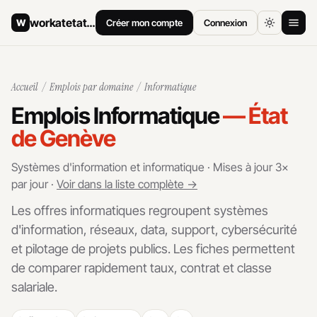
workatetat
.ch
W
Créer mon compte
Connexion
Accueil
Accueil
/
Emplois par domaine
/ Informatique
Offres d'emploi
Emplois Informatique
— État
de Genève
Comment postuler
Salaires
Systèmes d'information et informatique · Mises à jour 3×
par jour ·
Voir dans la liste complète →
Archives
Les offres informatiques regroupent systèmes
d'information, réseaux, data, support, cybersécurité
et pilotage de projets publics. Les fiches permettent
de comparer rapidement taux, contrat et classe
salariale.