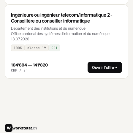
Ingénieure ou ingénieur telecom/informatique 2 -
Conseillère ou conseiller informatique
Département des institutions et du numérique
·
Office cantonal des systèmes d'information et du numérique
·
13.07.2026
100%
classe 19
CDI
104'894 — 141'820
Ouvrir l'offre
CHF / an
W
workatetat
.ch