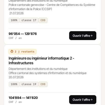
Département des institutions et du numérique
·
Police cantonale genevoise - Centre de Compétences du Système
d'information de la Police (CCSIP)
·
21.07.2026
100%
classe 17
CDD
96'054 — 129'876
Ouvrir l'offre
CHF / an
⏱ 2 j restants
Ingénieure ou ingénieur informatique 2 -
Infrastructures
Département des institutions et du numérique
·
Office cantonal des systèmes d'information et du numérique
·
20.07.2026
100%
classe 19
CDD
104'894 — 141'820
Ouvrir l'offre
CHF / an